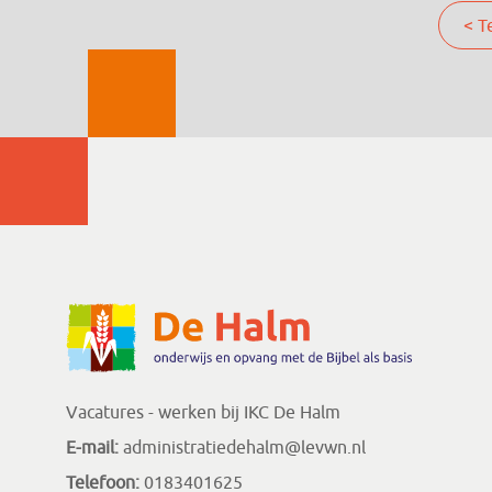
< T
Vacatures - werken bij IKC De Halm
E-mail:
administratiedehalm@levwn.nl
Telefoon:
0183401625