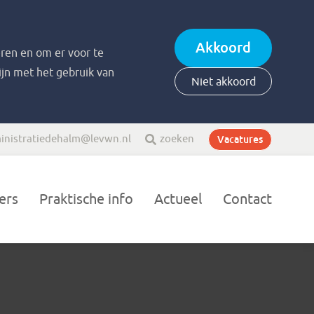
Akkoord
ren en om er voor te
zijn met het gebruik van
Niet akkoord
inistratiedehalm@levwn.nl
zoeken
Vacatures
ers
Praktische info
Actueel
Contact