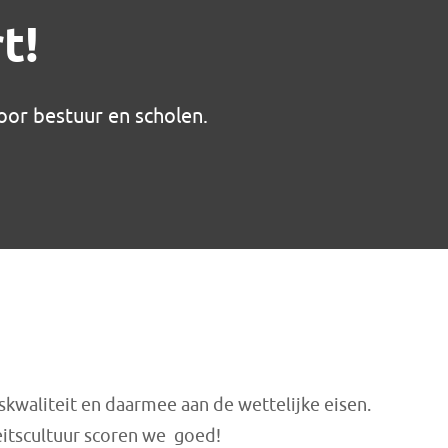
t!
voor bestuur en scholen.
kwaliteit en daarmee aan de wettelijke eisen.
teitscultuur scoren we goed!